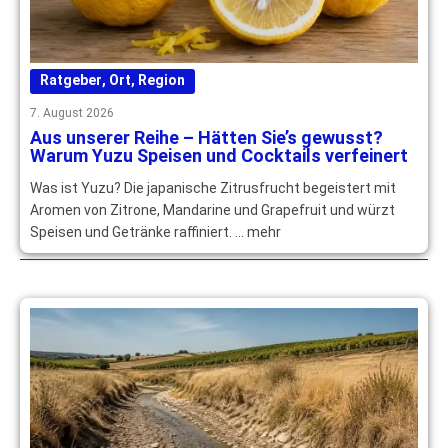
Ratgeber
,
Ort
,
Region
7. August 2026
Aus unserer Reihe – Hätten Sie’s gewusst?
Warum Yuzu Speisen und Cocktails verfeinert
Was ist Yuzu? Die japanische Zitrusfrucht begeistert mit
Aromen von Zitrone, Mandarine und Grapefruit und würzt
Speisen und Getränke raffiniert. … mehr