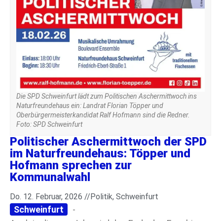
Die SPD Schweinfurt lädt zum Politischen Aschermittwoch ins
Naturfreundehaus ein: Landrat Florian Töpper und
Oberbürgermeisterkandidat Ralf Hofmann sind die Redner.
Foto: SPD Schweinfurt
Politischer Aschermittwoch der SPD
im Naturfreundehaus: Töpper und
Hofmann sprechen zur
Kommunalwahl
Do. 12. Februar, 2026 //
Politik
,
Schweinfurt
Schweinfurt
-