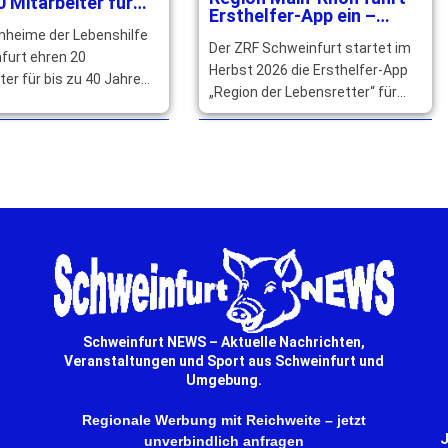
0 Mitarbeiter für
Ersthelfer-App ein –
hrige Treue
qualifizierte Helfer
nheime der Lebenshilfe
Der ZRF Schweinfurt startet im
gesucht
furt ehren 20
Herbst 2026 die Ersthelfer-App
ter für bis zu 40 Jahre
„Region der Lebensretter“ für
szugehörigkeit und
Main-Rhön. Qualifizierte Helfer
 ihr langjähriges großes
können sich jetzt registrieren. …
ent. … mehr
mehr
Schweinfurt NEWS – Aktuelle Nachrichten,
Veranstaltungen und Sport aus Schweinfurt und
Umgebung.
Regionale Werbung mit Reichweite – jetzt
J
unverbindlich anfragen