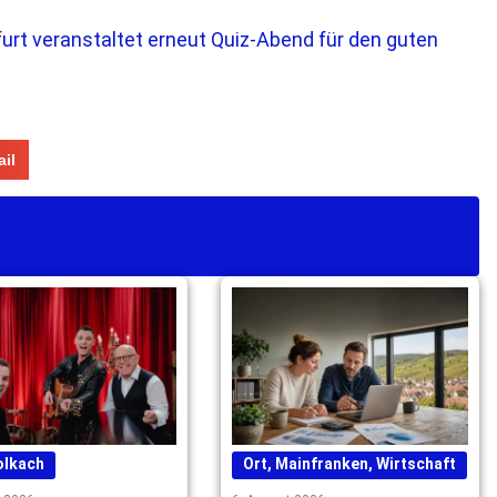
rt veranstaltet erneut Quiz-Abend für den guten
il
olkach
Ort
,
Mainfranken
,
Wirtschaft