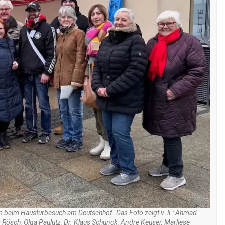
m beim Haustürbesuch am Deutschhof. Das Foto zeigt v. li.: Ahmad
ösch, Olga Paulutz, Dr. Klaus Schunck, Andre Keuser, Marliese