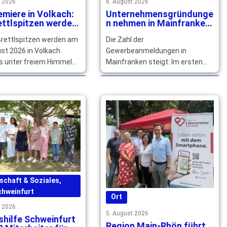
t 2026
6. August 2026
miere in Volkach:
Unternehmensgründunge
ettlspitzen werden
n nehmen in Mainfranken
 freiem Himmel
deutlich zu
Brettlspitzen werden am
Die Zahl der
zeichnet
st 2026 in Volkach
Gewerbeanmeldungen in
s unter freiem Himmel
Mainfranken steigt: Im ersten
 das BR Fernsehen
Halbjahr 2026 wurden insgesamt
ichnet. Tickets … mehr
4.461 Anmeldungen und ein Plus
von 1.171 … mehr
schaft & Soziales
,
chweinfurt
Ort
t 2026
5. August 2026
hilfe Schweinfurt
Region Main-Rhön führt