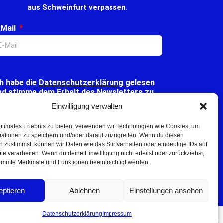
aus Schweinfurt verpassen.
-Mail
ch habe die
Datenschutzerklärung
gelesen
nd stimme dem Erhalt des Newsletters zu.
Einwilligung verwalten
ptimales Erlebnis zu bieten, verwenden wir Technologien wie Cookies, um
Klicke hier, um Marketing-Cookies zu akzeptieren
mationen zu speichern und/oder darauf zuzugreifen. Wenn du diesen
und diesen Inhalt zu aktivieren
 zustimmst, können wir Daten wie das Surfverhalten oder eindeutige IDs auf
te verarbeiten. Wenn du deine Einwillligung nicht erteilst oder zurückziehst,
immte Merkmale und Funktionen beeinträchtigt werden.
Senden
eptieren
Ablehnen
Einstellungen ansehen
Datenschutzerklärung
Impressum