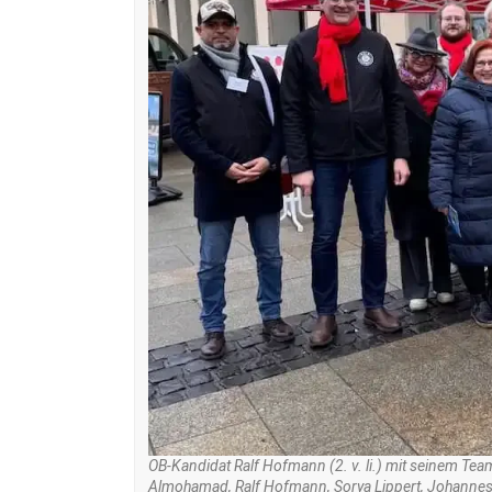
OB-Kandidat Ralf Hofmann (2. v. li.) mit seinem Tea
Almohamad, Ralf Hofmann, Sorya Lippert, Johannes R