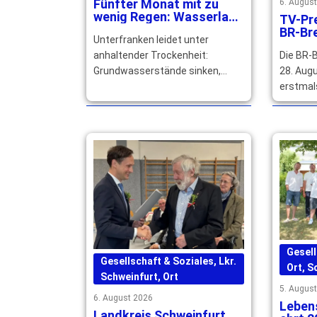
Fünfter Monat mit zu
6. Augus
wenig Regen: Wasserlage
TV-Pre
in Unterfranken spitzt
BR-Br
Unterfranken leidet unter
sich zu
unter
Die BR-
anhaltender Trockenheit:
aufge
28. Augu
Grundwasserstände sinken,
erstmal
Bäche fallen trocken. Die
live für
Trinkwasserversorgung bleibt
aufgeze
derzeit noch gesichert. … mehr
Gesell
Gesellschaft & Soziales
,
Lkr.
Ort
,
S
Schweinfurt
,
Ort
5. Augus
6. August 2026
Lebens
Landkreis Schweinfurt