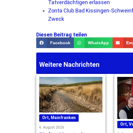
Tatverdächtigen erlassen
Zonta Club Bad Kissingen-Schweinfu
Zweck
Diesen Beitrag teilen
Facebook
WhatsApp
Ema
Weitere Nachrichten
Ort
,
Mainfranken
Ort
,
V
6. August 2026