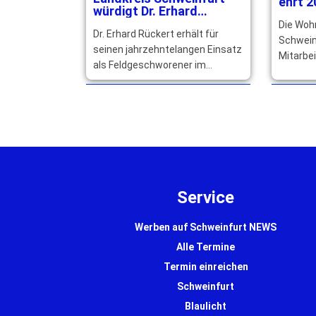
ehrt 2
würdigt Dr. Erhard
langjä
Rückerts großes
Die Woh
Dr. Erhard Rückert erhält für
Engagement
Schwein
seinen jahrzehntelangen Einsatz
Mitarbei
als Feldgeschworener im
Betrieb
Landkreis Schweinfurt den
würdigen
Goldenen Senkel, Bayerns
Engagem
höchste Auszeichnung. … mehr
Service
Werben auf Schweinfurt NEWS
Alle Termine
Termin einreichen
Schweinfurt
Blaulicht