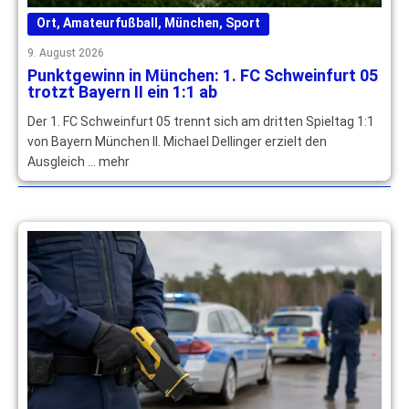
Ort
,
Amateurfußball
,
München
,
Sport
9. August 2026
Punktgewinn in München: 1. FC Schweinfurt 05
trotzt Bayern II ein 1:1 ab
Der 1. FC Schweinfurt 05 trennt sich am dritten Spieltag 1:1
von Bayern München II. Michael Dellinger erzielt den
Ausgleich … mehr