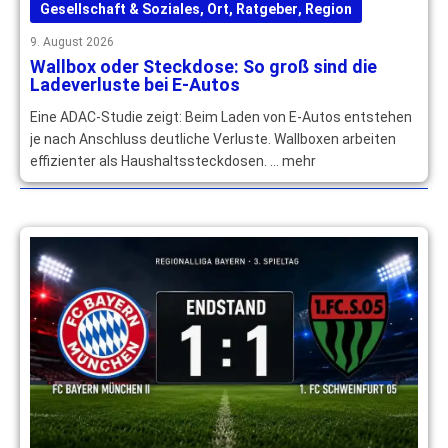
Gesellschaft & Soziales
,
Ort
,
Ratgeber
,
Region
9. August 2026
Wallbox oder Steckdose: So groß sind die
Ladeverluste bei E-Autos
Eine ADAC-Studie zeigt: Beim Laden von E-Autos entstehen
je nach Anschluss deutliche Verluste. Wallboxen arbeiten
effizienter als Haushaltssteckdosen. … mehr