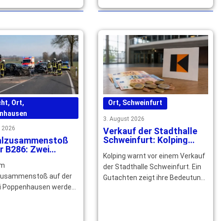
Polizeibeamten. Die Polizei
n. Qualifizierte Helfer
sucht Zeugen. … mehr
ich jetzt registrieren. …
cht
,
Ort
,
Ort
,
Schweinfurt
nhausen
3. August 2026
t 2026
Verkauf der Stadthalle
Schweinfurt: Kolping
alzusammenstoß
kämpft für den Erhalt
r B286: Zwei
Kolping warnt vor einem Verkauf
hsene
em
verletzt Kind drei
der Stadthalle Schweinfurt. Ein
leichtverletzt
zusammenstoß auf der
Gutachten zeigt ihre Bedeutung
i Poppenhausen werden
für Wirtschaft, Kultur und
tofahrer schwer und ein
Arbeitsplätze in der … mehr
re altes Mädchen leicht
. … mehr