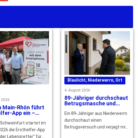
Blaulicht
,
Niederwerrn
,
Ort
4. August 2026
89-Jähriger durchschaut
t 2026
Betrugsmasche und
n Main-Rhön führt
verjagt falschen
lfer-App ein –
Ein 89-Jähriger aus Niederwerrn
Polizeibeamten
izierte Helfer
durchschaut einen
 Schweinfurt startet im
ht
Betrugsversuch und verjagt mit
026 die Ersthelfer-App
seinem Nachbarn einen falschen
der Lebensretter“ für