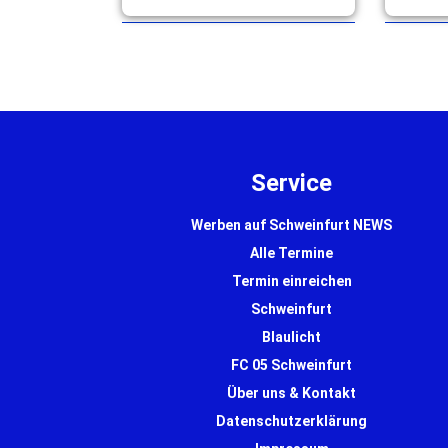
Hümmer startet erfolgreich mit
der deutschen DJK-Auswahl bei
den Games in Budapest. … mehr
Service
Werben auf Schweinfurt NEWS
Alle Termine
Termin einreichen
Schweinfurt
Blaulicht
FC 05 Schweinfurt
Über uns & Kontakt
Datenschutzerklärung