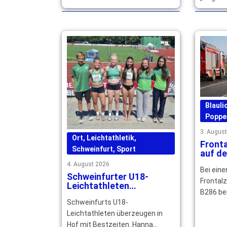
Betriebszugehörigkeit und
Main-Rhö
würdigen ihr langjähriges großes
können s
Engagement. … mehr
mehr
Blauli
Poppe
3. Augus
Ort
,
Leichtathletik
,
Front
Schweinfurt
,
Sport
auf de
Erwac
4. August 2026
Bei ein
schwer
Schweinfurter U18-
Jahre 
Frontal
Leichtathleten
B286 be
überzeugen mit
Schweinfurts U18-
Bestzeiten und starken
zwei Au
Platzierungen
Leichtathleten überzeugen in
drei Jah
Hof mit Bestzeiten. Hanna
verletzt