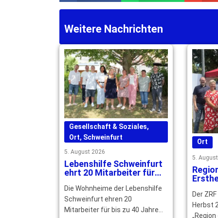
Weitere Nachrichten
Gesellschaft & Soziales
,
Ort
,
Schweinfurt
Ort
5. August 2026
5. Augus
Lebenshilfe Schweinfurt
Regio
ehrt 20 Mitarbeiter für
Ersthe
langjährige Treue
qualif
Die Wohnheime der Lebenshilfe
Der ZRF
gesuc
Schweinfurt ehren 20
Herbst 2
Mitarbeiter für bis zu 40 Jahre
„Region 