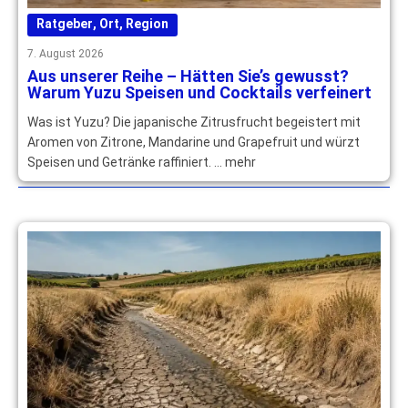
Ratgeber
,
Ort
,
Region
7. August 2026
Aus unserer Reihe – Hätten Sie’s gewusst?
Warum Yuzu Speisen und Cocktails verfeinert
Was ist Yuzu? Die japanische Zitrusfrucht begeistert mit
Aromen von Zitrone, Mandarine und Grapefruit und würzt
Speisen und Getränke raffiniert. … mehr