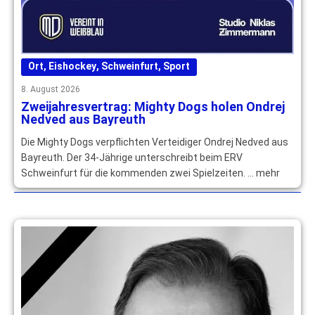
Ort
,
Eishockey
,
Schweinfurt
,
Sport
8. August 2026
Zweijahresvertrag: Mighty Dogs holen Ondrej
Nedved aus Bayreuth
Die Mighty Dogs verpflichten Verteidiger Ondrej Nedved aus
Bayreuth. Der 34-Jährige unterschreibt beim ERV
Schweinfurt für die kommenden zwei Spielzeiten. … mehr