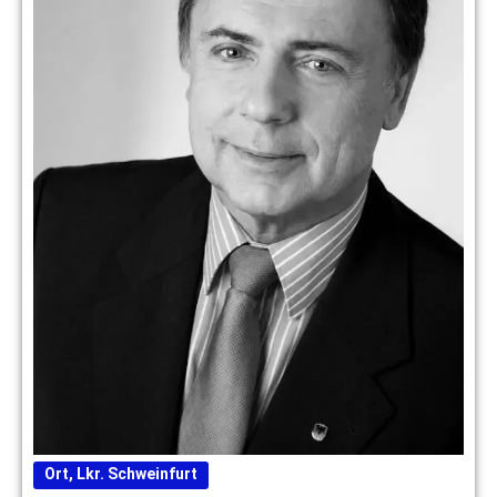
Ort
,
Lkr. Schweinfurt