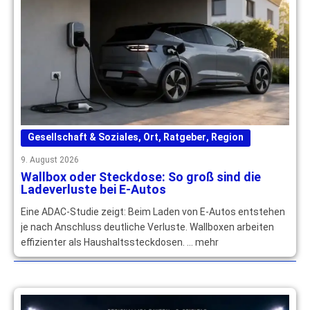
Gesellschaft & Soziales
,
Ort
,
Ratgeber
,
Region
9. August 2026
Wallbox oder Steckdose: So groß sind die
Ladeverluste bei E-Autos
Eine ADAC-Studie zeigt: Beim Laden von E-Autos entstehen
je nach Anschluss deutliche Verluste. Wallboxen arbeiten
effizienter als Haushaltssteckdosen. … mehr