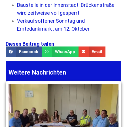
Baustelle in der Innenstadt: Brückenstraße
wird zeitweise voll gesperrt
Verkaufsoffener Sonntag und
Erntedankmarkt am 12. Oktober
Diesen Beitrag teilen
Facebook
WhatsApp
Email
Weitere Nachrichten