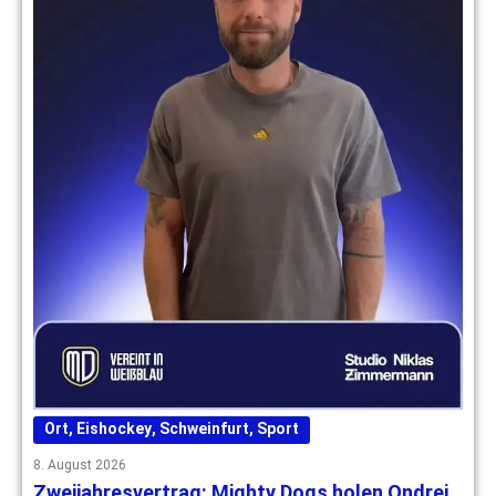
Ort
,
Eishockey
,
Schweinfurt
,
Sport
8. August 2026
Zweijahresvertrag: Mighty Dogs holen Ondrej