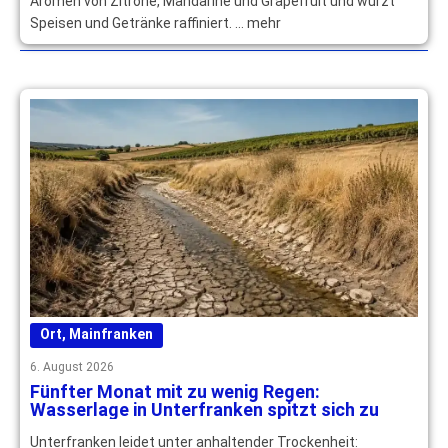
Aromen von Zitrone, Mandarine und Grapefruit und würzt
Speisen und Getränke raffiniert. … mehr
Ort
,
Mainfranken
6. August 2026
Fünfter Monat mit zu wenig Regen:
Wasserlage in Unterfranken spitzt sich zu
Unterfranken leidet unter anhaltender Trockenheit: