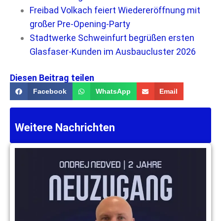
Freibad Volkach feiert Wiedereröffnung mit
großer Pre-Opening-Party
Stadtwerke Schweinfurt begrüßen ersten
Glasfaser-Kunden im Ausbaucluster 2026
Diesen Beitrag teilen
Facebook
WhatsApp
Email
Weitere Nachrichten