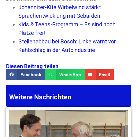
Johanniter-Kita Wirbelwind stärkt
Sprachentwicklung mit Gebärden
Kids & Teens-Programm – Es sind noch
Plätze frei!
Stellenabbau bei Bosch: Linke warnt vor
Kahlschlag in der Autoindustrie
Diesen Beitrag teilen
Facebook
WhatsApp
Email
Weitere Nachrichten