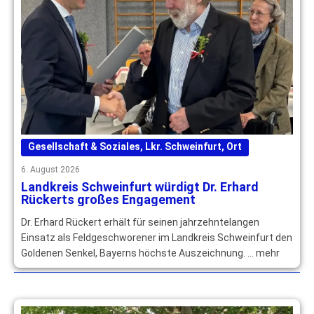
Gesellschaft & Soziales
,
Lkr. Schweinfurt
,
Ort
6. August 2026
Landkreis Schweinfurt würdigt Dr. Erhard
Rückerts großes Engagement
Dr. Erhard Rückert erhält für seinen jahrzehntelangen
Einsatz als Feldgeschworener im Landkreis Schweinfurt den
Goldenen Senkel, Bayerns höchste Auszeichnung. … mehr