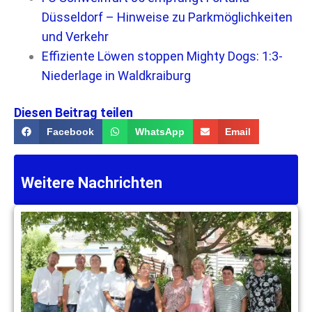
Düsseldorf – Hinweise zu Parkmöglichkeiten
und Verkehr
Effiziente Löwen stoppen Mighty Dogs: 1:3-
Niederlage in Waldkraiburg
Diesen Beitrag teilen
Facebook
WhatsApp
Email
Weitere Nachrichten