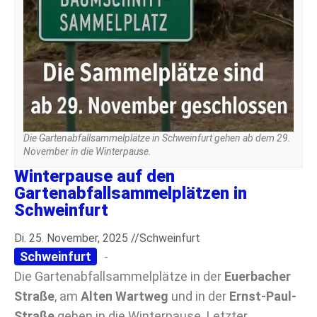
Die Gartenabfallsammelplätze in Schweinfurt gehen ab dem 29.
November in die Winterpause.
Winterpause auf den
Gartenabfallsammelplätzen in
Schweinfurt
Di. 25. November, 2025 //
Schweinfurt
Schweinfurt
-
Die Gartenabfallsammelplätze in der
Euerbacher
Straße
, am
Alten Wartweg
und in der
Ernst-Paul-
Straße
gehen in die Winterpause. Letzter