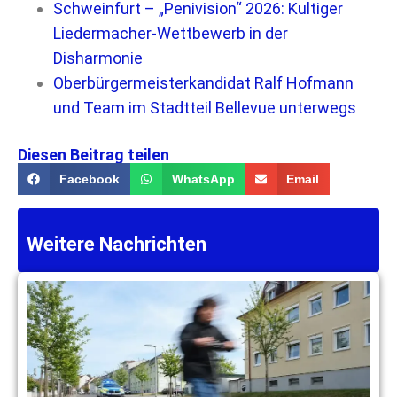
Schweinfurt – „Penivision“ 2026: Kultiger
Liedermacher-Wettbewerb in der
Disharmonie
Oberbürgermeisterkandidat Ralf Hofmann
und Team im Stadtteil Bellevue unterwegs
Diesen Beitrag teilen
Facebook
WhatsApp
Email
Weitere Nachrichten