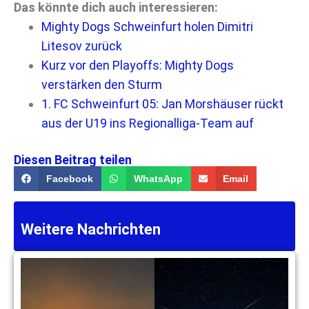
Das könnte dich auch interessieren:
Mighty Dogs Schweinfurt holen Dimitri
Litesov zurück
Kurz vor den Playoffs: Mighty Dogs
verstärken den Sturm
1. FC Schweinfurt 05: Jan Morshäuser rückt
aus der U19 ins Regionalliga-Team auf
Diesen Beitrag teilen
Facebook
WhatsApp
Email
Weitere Nachrichten