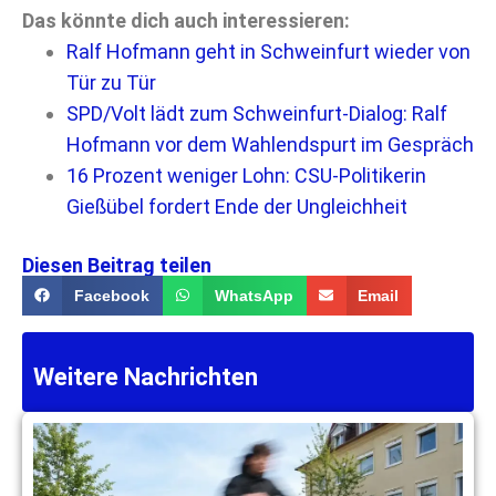
Das könnte dich auch interessieren:
Ralf Hofmann geht in Schweinfurt wieder von
Tür zu Tür
SPD/Volt lädt zum Schweinfurt-Dialog: Ralf
Hofmann vor dem Wahlendspurt im Gespräch
16 Prozent weniger Lohn: CSU-Politikerin
Gießübel fordert Ende der Ungleichheit
Diesen Beitrag teilen
Facebook
WhatsApp
Email
Weitere Nachrichten