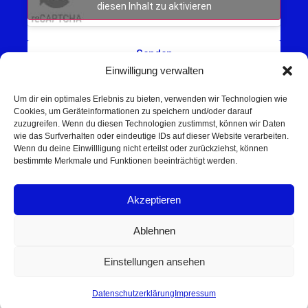
diesen Inhalt zu aktivieren
Senden
Einwilligung verwalten
Um dir ein optimales Erlebnis zu bieten, verwenden wir Technologien wie
Cookies, um Geräteinformationen zu speichern und/oder darauf
zuzugreifen. Wenn du diesen Technologien zustimmst, können wir Daten
wie das Surfverhalten oder eindeutige IDs auf dieser Website verarbeiten.
Wenn du deine Einwillligung nicht erteilst oder zurückziehst, können
Schweinfurt NEWS – Aktuelle Nachrichten,
bestimmte Merkmale und Funktionen beeinträchtigt werden.
Veranstaltungen und Sport aus Schweinfurt und
Umgebung.
Akzeptieren
Regionale Werbung mit Reichweite – jetzt
unverbindlich anfragen
Ablehnen
© 2025 Schweinfurt NEWS
Einstellungen ansehen
Datenschutzerklärung
Impressum