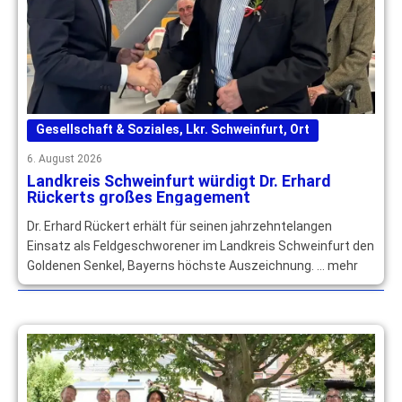
Gesellschaft & Soziales
,
Lkr. Schweinfurt
,
Ort
6. August 2026
Landkreis Schweinfurt würdigt Dr. Erhard
Rückerts großes Engagement
Dr. Erhard Rückert erhält für seinen jahrzehntelangen
Einsatz als Feldgeschworener im Landkreis Schweinfurt den
Goldenen Senkel, Bayerns höchste Auszeichnung. … mehr