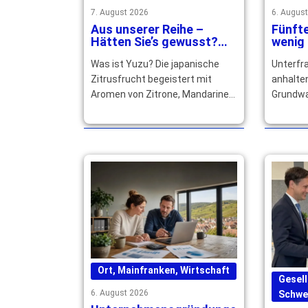
7. August 2026
6. Augus
Aus unserer Reihe –
Fünfte
Hätten Sie’s gewusst?
wenig
Warum Yuzu Speisen und
in Unt
Was ist Yuzu? Die japanische
Unterfra
Cocktails verfeinert
sich z
Zitrusfrucht begeistert mit
anhalte
Aromen von Zitrone, Mandarine
Grundwa
und Grapefruit und würzt
Bäche fa
Speisen und Getränke raffiniert.
Trinkwa
… mehr
derzeit 
Ort
,
Mainfranken
,
Wirtschaft
Gesell
6. August 2026
Schwe