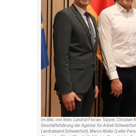
Im Bild, von links: Landrat Florian Töpper, Christian
Geschäftsführung der Agentur für Arbeit Schweinfur
Landratsamt Schweinfurt), Marco Röder (Leiter Pers