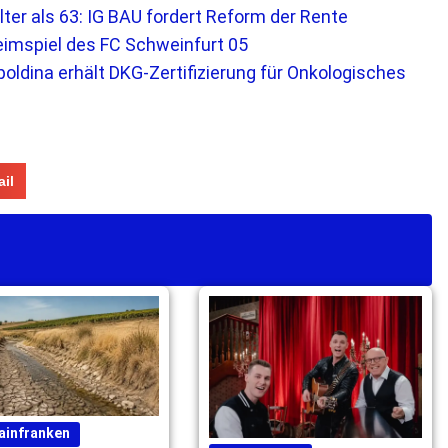
lter als 63: IG BAU fordert Reform der Rente
imspiel des FC Schweinfurt 05
oldina erhält DKG-Zertifizierung für Onkologisches
il
ainfranken