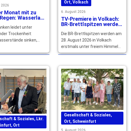
Ort
,
Volkach
t 2026
r Monat mit zu
6. August 2026
 Regen: Wasserlage
TV-Premiere in Volkach:
erfranken spitzt
BR-Brettlspitzen werden
nken leidet unter
u
unter freiem Himmel
Die BR-Brettlspitzen werden am
nder Trockenheit:
aufgezeichnet
28. August 2026 in Volkach
sserstände sinken,
erstmals unter freiem Himmel
llen trocken. Die
live für das BR Fernsehen
sserversorgung bleibt
aufgezeichnet. Tickets … mehr
noch gesichert. … mehr
Gesellschaft & Soziales
,
schaft & Soziales
,
Lkr.
Ort
,
Schweinfurt
infurt
,
Ort
5. August 2026