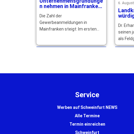
Unternehmensgründunge
6. Augus
n nehmen in Mainfranken
Landk
deutlich zu
würdig
Die Zahl der
Rücke
Gewerbeanmeldungen in
Dr. Erha
Engag
Mainfranken steigt: Im ersten
seinen 
Halbjahr 2026 wurden insgesamt
als Fel
4.461 Anmeldungen und ein Plus
Landkre
von 1.171 … mehr
Goldene
höchste
Service
Werben auf Schweinfurt NEWS
Alle Termine
Termin einreichen
Schweinfurt