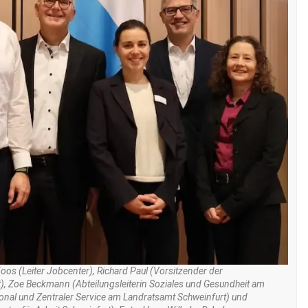
 Koos (Leiter Jobcenter), Richard Paul (Vorsitzender der
t), Zoe Beckmann (Abteilungsleiterin Soziales und Gesundheit am
onal und Zentraler Service am Landratsamt Schweinfurt) und