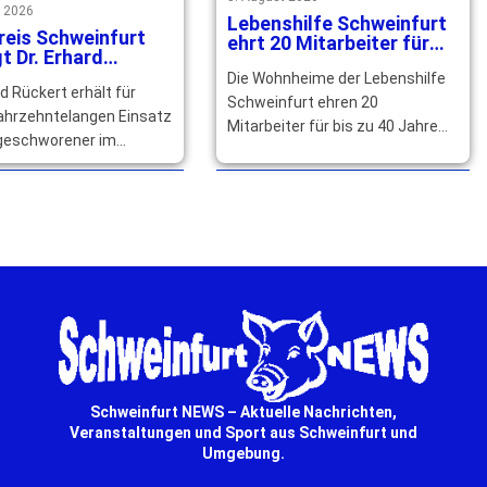
t 2026
Lebenshilfe Schweinfurt
reis Schweinfurt
ehrt 20 Mitarbeiter für
t Dr. Erhard
langjährige Treue
rts großes
Die Wohnheime der Lebenshilfe
rd Rückert erhält für
ement
Schweinfurt ehren 20
jahrzehntelangen Einsatz
Mitarbeiter für bis zu 40 Jahre
dgeschworener im
Betriebszugehörigkeit und
is Schweinfurt den
würdigen ihr langjähriges großes
n Senkel, Bayerns
Engagement. … mehr
 Auszeichnung. … mehr
Schweinfurt NEWS – Aktuelle Nachrichten,
Veranstaltungen und Sport aus Schweinfurt und
Umgebung.