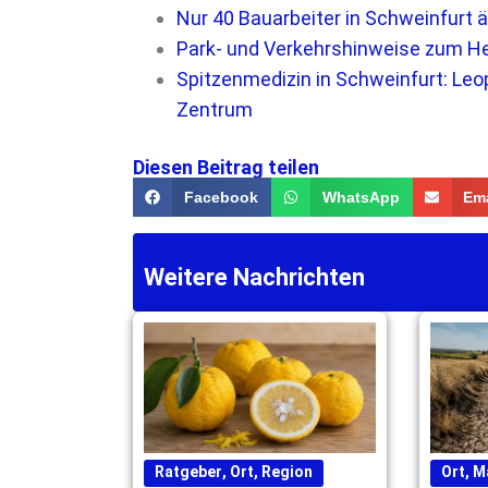
Nur 40 Bauarbeiter in Schweinfurt ä
Park- und Verkehrshinweise zum He
Spitzenmedizin in Schweinfurt: Leop
Zentrum
Diesen Beitrag teilen
Facebook
WhatsApp
Ema
Weitere Nachrichten
Ratgeber
,
Ort
,
Region
Ort
,
M