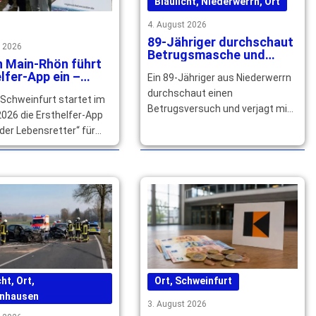
Blaulicht
,
Niederwerrn
,
Ort
4. August 2026
89-Jähriger durchschaut
t 2026
Betrugsmasche und
n Main-Rhön führt
verjagt falschen
lfer-App ein –
Ein 89-Jähriger aus Niederwerrn
Polizeibeamten
izierte Helfer
durchschaut einen
 Schweinfurt startet im
ht
Betrugsversuch und verjagt mit
026 die Ersthelfer-App
seinem Nachbarn einen falschen
der Lebensretter“ für
Polizeibeamten. Die Polizei
n. Qualifizierte Helfer
sucht Zeugen. … mehr
ich jetzt registrieren. …
cht
,
Ort
,
Ort
,
Schweinfurt
nhausen
3. August 2026