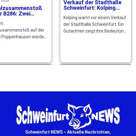
t 2026
Verkauf der Stadthalle
Schweinfurt: Kolping
alzusammenstoß
kämpft für den Erhalt
r B286: Zwei
Kolping warnt vor einem Verkauf
hsene
em
verletzt Kind drei
der Stadthalle Schweinfurt. Ein
leichtverletzt
zusammenstoß auf der
Gutachten zeigt ihre Bedeutung
i Poppenhausen werden
für Wirtschaft, Kultur und
tofahrer schwer und ein
Arbeitsplätze in der … mehr
re altes Mädchen leicht
. … mehr
Schweinfurt NEWS – Aktuelle Nachrichten,