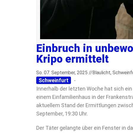
Einbruch in unbewo
Kripo ermittelt
So. 07. September, 2025 //
Blaulicht
,
Schweinf
Schweinfurt
-
Innerhalb der letzten Woche hat sich ei
einem Einfamilienhaus in der Frankenstr
aktuellem Stand der Ermittlungen zwische
September, 19:30 Uhr.
Der Täter gelangte über ein Fenster in