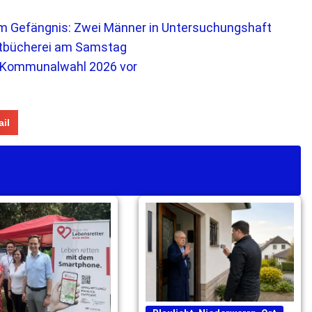
im Gefängnis: Zwei Männer in Untersuchungshaft
dtbücherei am Samstag
ie Kommunalwahl 2026 vor
il