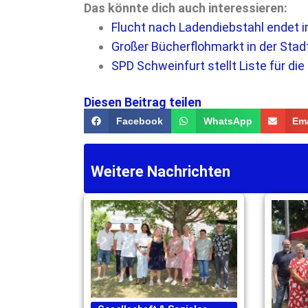
Das könnte dich auch interessieren:
Flucht nach Ladendiebstahl endet 
Großer Bücherflohmarkt in der Sta
SPD Schweinfurt stellt Liste für d
Diesen Beitrag teilen
Facebook
WhatsApp
Ema
Weitere Nachrichten