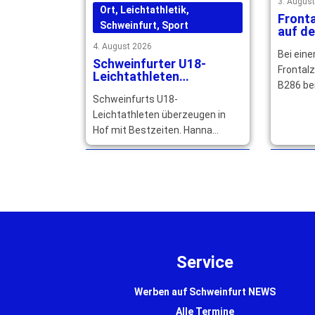
3. Augus
Ort
,
Leichtathletik
,
Front
Schweinfurt
,
Sport
auf de
Erwac
4. August 2026
Bei ein
schwer
Schweinfurter U18-
Jahre 
Frontal
Leichtathleten
B286 be
überzeugen mit
Schweinfurts U18-
Bestzeiten und starken
zwei Au
Platzierungen
Leichtathleten überzeugen in
drei Jah
Hof mit Bestzeiten. Hanna
verletzt
Hümmer startet erfolgreich mit
der deutschen DJK-Auswahl bei
den Games in Budapest. … mehr
Service
Werben auf Schweinfurt NEWS
Alle Termine