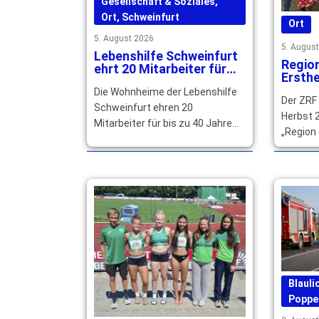
Gesellschaft & Soziales
,
Ort
,
Schweinfurt
Ort
5. August 2026
5. Augus
Lebenshilfe Schweinfurt
Regio
ehrt 20 Mitarbeiter für
Ersthe
langjährige Treue
qualif
Die Wohnheime der Lebenshilfe
Der ZRF
gesuc
Schweinfurt ehren 20
Herbst 2
Mitarbeiter für bis zu 40 Jahre
„Region 
Betriebszugehörigkeit und
Main-Rhö
würdigen ihr langjähriges großes
können s
Engagement. … mehr
mehr
Blauli
Poppe