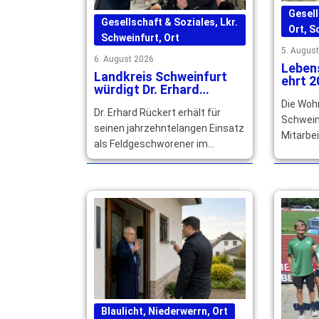
Gesell
Gesellschaft & Soziales
,
Lkr.
Ort
,
S
Schweinfurt
,
Ort
5. Augus
6. August 2026
Lebens
Landkreis Schweinfurt
ehrt 2
würdigt Dr. Erhard
langjä
Rückerts großes
Die Woh
Dr. Erhard Rückert erhält für
Engagement
Schwein
seinen jahrzehntelangen Einsatz
Mitarbei
als Feldgeschworener im
Betrieb
Landkreis Schweinfurt den
würdigen
Goldenen Senkel, Bayerns
Engagem
höchste Auszeichnung. … mehr
Blaulicht
,
Niederwerrn
,
Ort