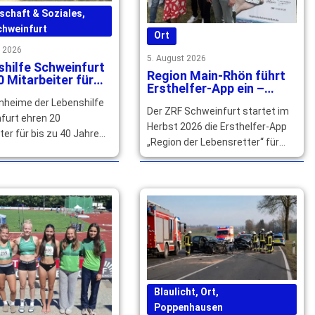
schaft & Soziales
,
chweinfurt
Ort
t 2026
5. August 2026
hilfe Schweinfurt
Region Main-Rhön führt
0 Mitarbeiter für
Ersthelfer-App ein –
hrige Treue
qualifizierte Helfer
nheime der Lebenshilfe
Der ZRF Schweinfurt startet im
gesucht
furt ehren 20
Herbst 2026 die Ersthelfer-App
ter für bis zu 40 Jahre
„Region der Lebensretter“ für
szugehörigkeit und
Main-Rhön. Qualifizierte Helfer
 ihr langjähriges großes
können sich jetzt registrieren. …
ent. … mehr
mehr
Blaulicht
,
Ort
,
Poppenhausen