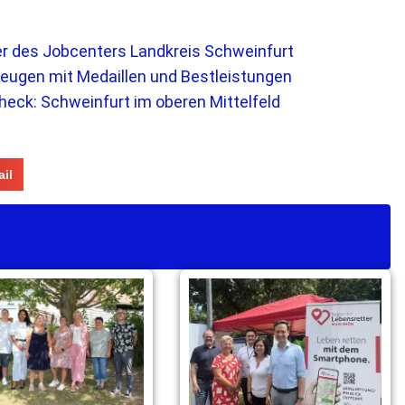
er des Jobcenters Landkreis Schweinfurt
zeugen mit Medaillen und Bestleistungen
eck: Schweinfurt im oberen Mittelfeld
il