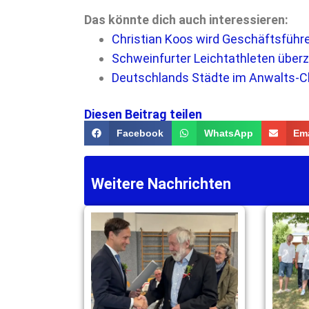
Das könnte dich auch interessieren:
Christian Koos wird Geschäftsführ
Schweinfurter Leichtathleten über
Deutschlands Städte im Anwalts-Ch
Diesen Beitrag teilen
Facebook
WhatsApp
Ema
Weitere Nachrichten