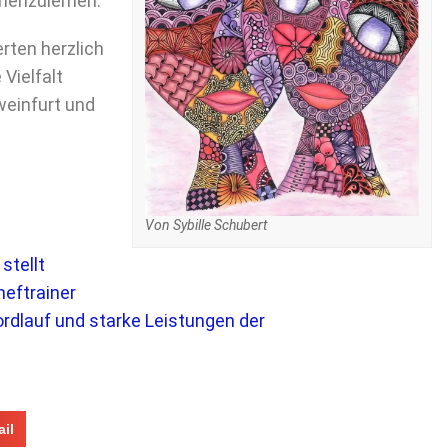
nenzulernen.
erten herzlich
Vielfalt
weinfurt und
Von Sybille Schubert
stellt
heftrainer
rdlauf und starke Leistungen der
il