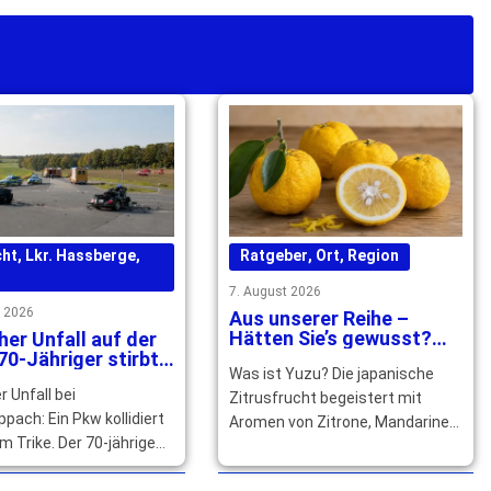
cht
,
Lkr. Hassberge
,
Ratgeber
,
Ort
,
Region
7. August 2026
t 2026
Aus unserer Reihe –
Hätten Sie’s gewusst?
her Unfall auf der
Warum Yuzu Speisen und
70-Jähriger stirbt
Was ist Yuzu? Die japanische
Cocktails verfeinert
n der Unfallstelle
r Unfall bei
Zitrusfrucht begeistert mit
pach: Ein Pkw kollidiert
Aromen von Zitrone, Mandarine
m Trike. Der 70-jährige
und Grapefruit und würzt
tirbt, sein 14-jähriger
Speisen und Getränke raffiniert.
rd schwer verletzt. …