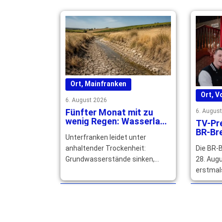
mehr
Ort
,
Mainfranken
Ort
,
V
6. August 2026
Fünfter Monat mit zu
6. Augus
wenig Regen: Wasserlage
TV-Pre
in Unterfranken spitzt
BR-Br
Unterfranken leidet unter
sich zu
unter
Die BR-
anhaltender Trockenheit:
aufge
28. Augu
Grundwasserstände sinken,
erstmal
Bäche fallen trocken. Die
live für
Trinkwasserversorgung bleibt
aufgeze
derzeit noch gesichert. … mehr