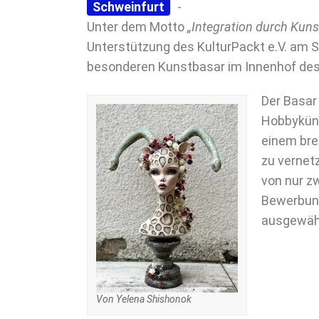
Schweinfurt
-
Unter dem Motto
„Integration durch Kuns
Unterstützung des KulturPackt e.V. am S
besonderen Kunstbasar im Innenhof des 
Der Basar
Hobbyküns
einem bre
zu vernetz
von nur z
Bewerbung
ausgewähl
Von Yelena Shishonok