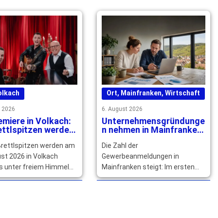
… mehr
olkach
Ort
,
Mainfranken
,
Wirtschaft
t 2026
6. August 2026
miere in Volkach:
Unternehmensgründunge
ettlspitzen werden
n nehmen in Mainfranken
 freiem Himmel
deutlich zu
Brettlspitzen werden am
Die Zahl der
zeichnet
st 2026 in Volkach
Gewerbeanmeldungen in
s unter freiem Himmel
Mainfranken steigt: Im ersten
 das BR Fernsehen
Halbjahr 2026 wurden insgesamt
ichnet. Tickets … mehr
4.461 Anmeldungen und ein Plus
von 1.171 … mehr