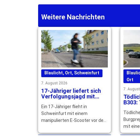
Weitere Nachrichten
Blaulicht
,
Ort
,
Schweinfurt
Blauli
Ort
7. August 2026
7. Augus
17-Jähriger liefert sich
Verfolgungsjagd mit
Tödlic
Polizei durch Schweinfurt
B303: 
Ein 17-Jähriger flieht in
noch a
Tödliche
Schweinfurt mit einem
Burgprep
manipulierten E-Scooter vor der
mit eine
Polizei. Nach zwei Stürzen endet
Fahrer s
die Fahrt – mehrere … mehr
Enkel wi