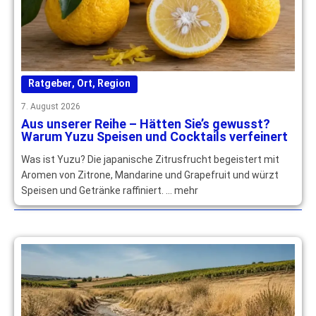
Ratgeber
,
Ort
,
Region
7. August 2026
Aus unserer Reihe – Hätten Sie’s gewusst?
Warum Yuzu Speisen und Cocktails verfeinert
Was ist Yuzu? Die japanische Zitrusfrucht begeistert mit
Aromen von Zitrone, Mandarine und Grapefruit und würzt
Speisen und Getränke raffiniert. … mehr