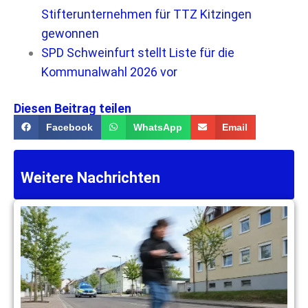
Stifterunternehmen für TTZ Kitzingen
gewonnen
SPD Schweinfurt stellt Liste für die
Kommunalwahl 2026 vor
Diesen Beitrag teilen
Facebook
WhatsApp
Email
Weitere Nachrichten