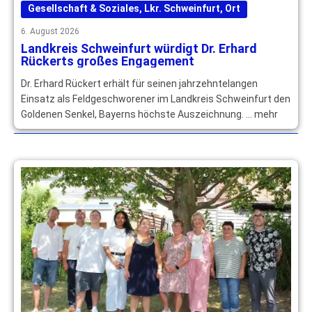
Gesellschaft & Soziales
,
Lkr. Schweinfurt
,
Ort
6. August 2026
Landkreis Schweinfurt würdigt Dr. Erhard
Rückerts großes Engagement
Dr. Erhard Rückert erhält für seinen jahrzehntelangen
Einsatz als Feldgeschworener im Landkreis Schweinfurt den
Goldenen Senkel, Bayerns höchste Auszeichnung. … mehr