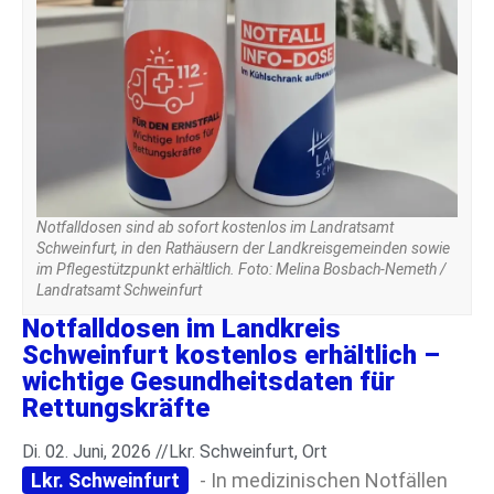
Notfalldosen sind ab sofort kostenlos im Landratsamt
Schweinfurt, in den Rathäusern der Landkreisgemeinden sowie
im Pflegestützpunkt erhältlich. Foto: Melina Bosbach-Nemeth /
Landratsamt Schweinfurt
Notfalldosen im Landkreis
Schweinfurt kostenlos erhältlich –
wichtige Gesundheitsdaten für
Rettungskräfte
Di. 02. Juni, 2026 //
Lkr. Schweinfurt
,
Ort
Lkr. Schweinfurt
- In medizinischen Notfällen