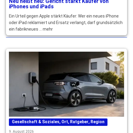
Neu heißt neu: Gericht stärkt Käufer von
iPhones und iPads
Ein Urteil gegen Apple stärkt Käufer: Wer ein neues iPhone
oder iPad reklamiert und Ersatz verlangt, darf grundsätzlich
ein fabrikneues … mehr
Gesellschaft & Soziales
,
Ort
,
Ratgeber
,
Region
9. August 2026