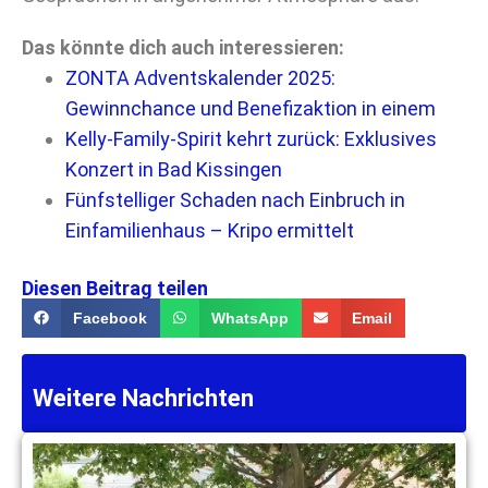
Das könnte dich auch interessieren:
ZONTA Adventskalender 2025:
Gewinnchance und Benefizaktion in einem
Kelly-Family-Spirit kehrt zurück: Exklusives
Konzert in Bad Kissingen
Fünfstelliger Schaden nach Einbruch in
Einfamilienhaus – Kripo ermittelt
Diesen Beitrag teilen
Facebook
WhatsApp
Email
Weitere Nachrichten