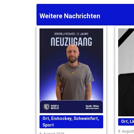
Weitere Nachrichten
Ort
,
Eishockey
,
Schweinfurt
,
Ort
,
Lk
Sport
8. Augus
8. August 2026