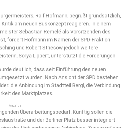
ürgermeisters, Ralf Hofmann, begrüßt grundsätzlich,
 Kritik am neuen Buskonzept reagieren. In einem
meister Sebastian Remelé als Vorsitzenden des
 ist, fordert Hofmann im Namen der SPD-Fraktion
sching und Robert Striesow jedoch weitere
terin, Sorya Lippert, unterstützt die Forderungen.
wurde deutlich, dass seit Einführung des neuen
 umgesetzt wurden. Nach Ansicht der SPD bestehen
der: die Anbindung im Stadtteil Bergl, die Verbindung
rkeit des Marktplatzes.
Anzeige
ingenden Überarbeitungsbedarf. Künftig sollen die
austraße und der Berliner Platz besser integriert
e eine deutlich verbesserte Anbindung. Zudem müsse