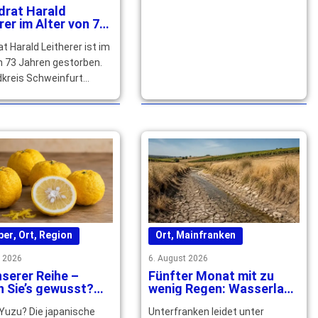
drat Harald
rer im Alter von 73
n gestorben
at Harald Leitherer ist im
n 73 Jahren gestorben.
dkreis Schweinfurt
sein langjähriges
ches und kommunales
 … mehr
ber
,
Ort
,
Region
Ort
,
Mainfranken
t 2026
6. August 2026
serer Reihe –
Fünfter Monat mit zu
 Sie’s gewusst?
wenig Regen: Wasserlage
 Yuzu Speisen und
in Unterfranken spitzt
 Yuzu? Die japanische
Unterfranken leidet unter
ils verfeinert
sich zu