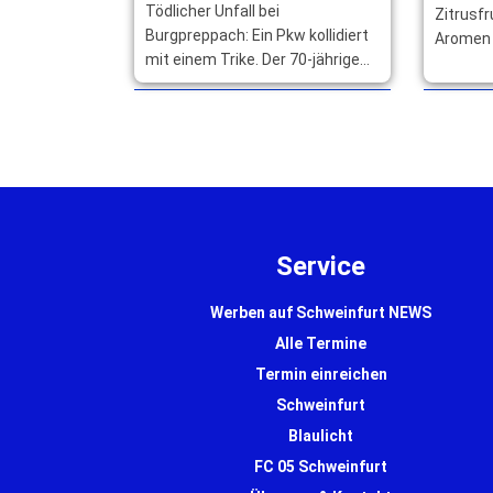
Tödlicher Unfall bei
Zitrusfr
Burgpreppach: Ein Pkw kollidiert
Aromen 
mit einem Trike. Der 70-jährige
und Gra
Fahrer stirbt, sein 14-jähriger
Speisen 
Enkel wird schwer verletzt. …
… mehr
mehr
Service
Werben auf Schweinfurt NEWS
Alle Termine
Termin einreichen
Schweinfurt
Blaulicht
FC 05 Schweinfurt