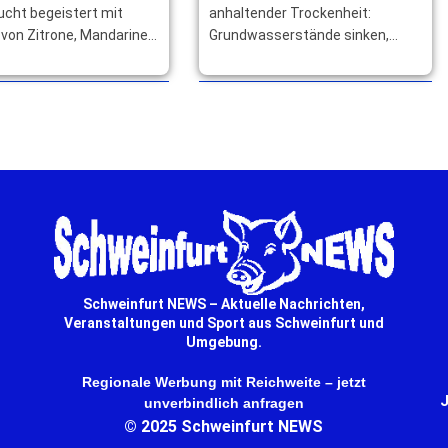
ucht begeistert mit
anhaltender Trockenheit:
von Zitrone, Mandarine
Grundwasserstände sinken,
pefruit und würzt
Bäche fallen trocken. Die
und Getränke raffiniert.
Trinkwasserversorgung bleibt
derzeit noch gesichert. … mehr
Schweinfurt NEWS – Aktuelle Nachrichten,
Veranstaltungen und Sport aus Schweinfurt und
Umgebung.
Regionale Werbung mit Reichweite – jetzt
J
unverbindlich anfragen
© 2025 Schweinfurt NEWS