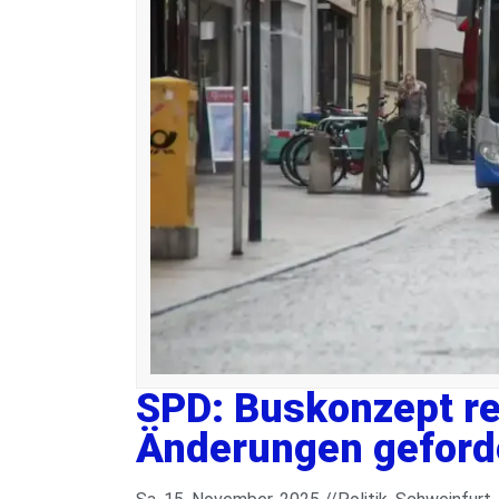
SPD: Buskonzept re
Änderungen geford