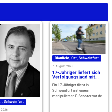
Blaulicht
,
Ort
,
Schweinfurt
7. August 2026
17-Jähriger liefert sich
Verfolgungsjagd mit
Polizei durch Schweinfurt
Ein 17-Jähriger flieht in
Schweinfurt mit einem
manipulierten E-Scooter vor der
Polizei. Nach zwei Stürzen endet
r. Schweinfurt
die Fahrt – mehrere … mehr
t 2026