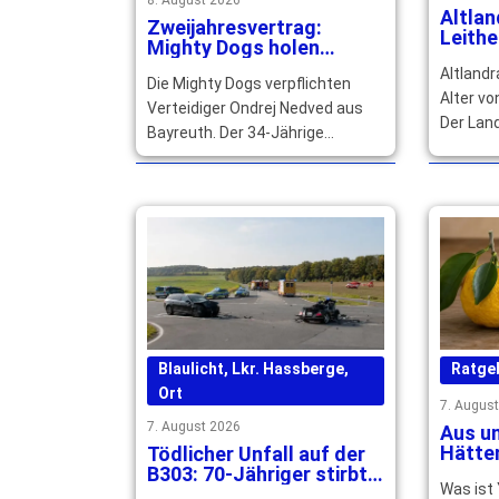
Altlan
Zweijahresvertrag:
Leithe
Mighty Dogs holen
Jahre
Ondrej Nedved aus
Altlandr
Die Mighty Dogs verpflichten
Bayreuth
Alter vo
Verteidiger Ondrej Nedved aus
Der Lan
Bayreuth. Der 34-Jährige
würdigt 
unterschreibt beim ERV
politis
Schweinfurt für die kommenden
Wirken.
zwei Spielzeiten. … mehr
Blaulicht
,
Lkr. Hassberge
,
Ratge
Ort
7. Augus
7. August 2026
Aus un
Hätten
Tödlicher Unfall auf der
Warum
B303: 70-Jähriger stirbt
Was ist
Cockta
noch an der Unfallstelle