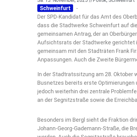
Sa. 15. November, 2025 //
Politik
,
Schweinfurt
Schweinfurt
-
Der SPD-Kandidat für das Amt des Oberb
dass die Stadtwerke Schweinfurt auf die
gemeinsamen Antrag, der an Oberbürger
Aufsichtsrats der Stadtwerke gerichtet
gemeinsam mit den Stadträten Frank Fir
Anpassungen. Auch die Zweite Bürgermeis
In der Stadtratssitzung am 28. Oktober 
Busnetzes bereits erste Optimierungen
jedoch weiterhin drei zentrale Problemfel
an der Segnitzstraße sowie die Erreichba
Besonders im Bergl sieht die Fraktion dr
Johann-Georg-Gademann-Straße, die Bresl
werden. Auch die Segnitzstraße brauch