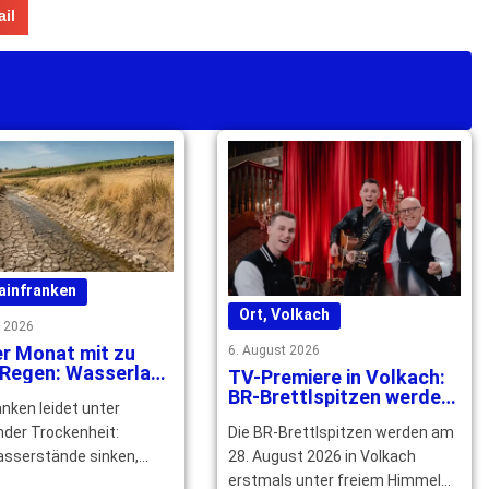
il
ainfranken
Ort
,
Volkach
t 2026
r Monat mit zu
6. August 2026
 Regen: Wasserlage
TV-Premiere in Volkach:
erfranken spitzt
BR-Brettlspitzen werden
nken leidet unter
u
unter freiem Himmel
Die BR-Brettlspitzen werden am
nder Trockenheit:
aufgezeichnet
28. August 2026 in Volkach
sserstände sinken,
erstmals unter freiem Himmel
llen trocken. Die