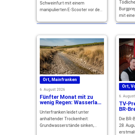
Tödliche
Schweinfurt mit einem
Burgprep
manipulierten E-Scooter vor der
mit eine
Polizei. Nach zwei Stürzen endet
Fahrer s
die Fahrt – mehrere … mehr
Enkel wi
mehr
Ort
,
Mainfranken
Ort
,
V
6. August 2026
Fünfter Monat mit zu
6. Augus
wenig Regen: Wasserlage
TV-Pre
in Unterfranken spitzt
BR-Br
Unterfranken leidet unter
sich zu
unter
Die BR-
anhaltender Trockenheit:
aufge
28. Augu
Grundwasserstände sinken,
erstmal
Bäche fallen trocken. Die