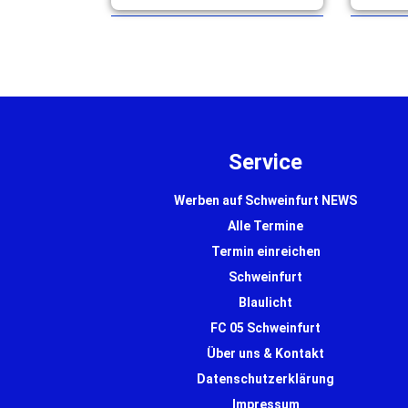
live für
Trinkwasserversorgung bleibt
aufgeze
derzeit noch gesichert. … mehr
Service
Werben auf Schweinfurt NEWS
Alle Termine
Termin einreichen
Schweinfurt
Blaulicht
FC 05 Schweinfurt
Über uns & Kontakt
Datenschutzerklärung
Impressum