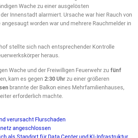
ändigen Wache zu einer ausgelösten
 der Innenstadt alarmiert. Ursache war hier Rauch von
ge angesaugt worden war und mehrere Rauchmelder in
f stellte sich nach entsprechender Kontrolle
euerwerkskörper heraus.
en Wache und der Freiwilligen Feuerwehr zu
fünf
en, kam es gegen
2:30 Uhr
zu einer größeren
sen
brannte der Balkon eines Mehrfamilienhauses,
eiter erforderlich machte.
und verursacht Flurschaden
menetz angeschlossen
ich als Standort für Data Center und KI-Infrastruktur