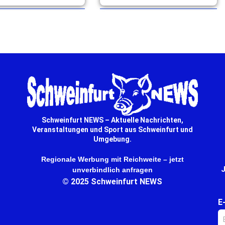
 das BR Fernsehen
Halbjahr 2026 wurden insgesamt
ichnet. Tickets … mehr
4.461 Anmeldungen und ein Plus
von 1.171 … mehr
Schweinfurt NEWS – Aktuelle Nachrichten,
Veranstaltungen und Sport aus Schweinfurt und
Umgebung.
Regionale Werbung mit Reichweite – jetzt
J
unverbindlich anfragen
© 2025 Schweinfurt NEWS
E