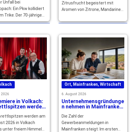
r Unfall bei
Zitrusfrucht begeistert mit
pach: Ein Pkw kollidiert
Aromen von Zitrone, Mandarine
m Trike. Der 70-jährige
und Grapefruit und würzt
tirbt, sein 14-jähriger
Speisen und Getränke raffiniert.
rd schwer verletzt. …
… mehr
olkach
Ort
,
Mainfranken
,
Wirtschaft
t 2026
6. August 2026
miere in Volkach:
Unternehmensgründunge
ettlspitzen werden
n nehmen in Mainfranken
 freiem Himmel
deutlich zu
Brettlspitzen werden am
Die Zahl der
zeichnet
st 2026 in Volkach
Gewerbeanmeldungen in
s unter freiem Himmel
Mainfranken steigt: Im ersten