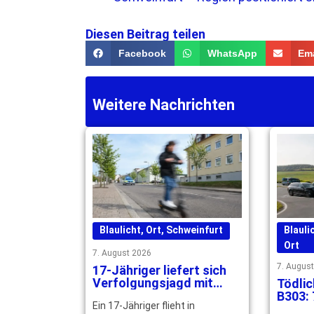
Diesen Beitrag teilen
Facebook
WhatsApp
Ema
Weitere Nachrichten
Blaulicht
,
Ort
,
Schweinfurt
Blauli
Ort
7. August 2026
7. Augus
17-Jähriger liefert sich
Verfolgungsjagd mit
Tödlic
Polizei durch Schweinfurt
B303: 
Ein 17-Jähriger flieht in
noch a