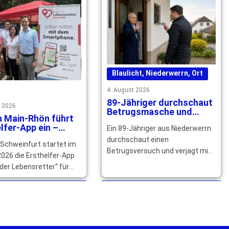
Blaulicht
,
Niederwerrn
,
Ort
4. August 2026
89-Jähriger durchschaut
t 2026
Betrugsmasche und
n Main-Rhön führt
verjagt falschen
lfer-App ein –
Ein 89-Jähriger aus Niederwerrn
Polizeibeamten
izierte Helfer
durchschaut einen
 Schweinfurt startet im
ht
Betrugsversuch und verjagt mit
026 die Ersthelfer-App
seinem Nachbarn einen falschen
der Lebensretter“ für
Polizeibeamten. Die Polizei
n. Qualifizierte Helfer
sucht Zeugen. … mehr
ich jetzt registrieren. …