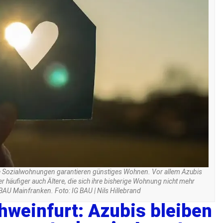
Sozialwohnungen garantieren günstiges Wohnen. Vor allem Azubis
häufiger auch Ältere, die sich ihre bisherige Wohnung nicht mehr
 BAU Mainfranken. Foto: IG BAU | Nils Hillebrand
weinfurt: Azubis bleiben