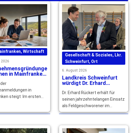
ainfranken
,
Wirtschaft
Gesellschaft & Soziales
,
Lkr.
t 2026
Schweinfurt
,
Ort
nehmensgründunge
6. August 2026
men in Mainfranken
Landkreis Schweinfurt
ch zu
würdigt Dr. Erhard
 der
Rückerts großes
anmeldungen in
Dr. Erhard Rückert erhält für
Engagement
ken steigt: Im ersten
seinen jahrzehntelangen Einsatz
r 2026 wurden insgesamt
als Feldgeschworener im
nmeldungen und ein Plus
Landkreis Schweinfurt den
71 … mehr
Goldenen Senkel, Bayerns
höchste Auszeichnung. … mehr