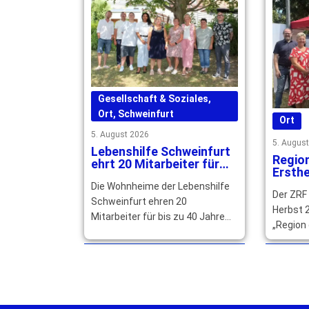
Gesellschaft & Soziales
,
Ort
,
Schweinfurt
Ort
5. August 2026
5. Augus
Lebenshilfe Schweinfurt
Regio
ehrt 20 Mitarbeiter für
Ersthe
langjährige Treue
qualif
Die Wohnheime der Lebenshilfe
Der ZRF
gesuc
Schweinfurt ehren 20
Herbst 2
Mitarbeiter für bis zu 40 Jahre
„Region 
Betriebszugehörigkeit und
Main-Rhö
würdigen ihr langjähriges großes
können s
Engagement. … mehr
mehr