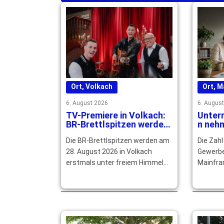
Ort
,
Volkach
Ort
,
M
6. August 2026
6. Augus
TV-Premiere in Volkach:
Unter
BR-Brettlspitzen werden
n neh
unter freiem Himmel
deutli
Die BR-Brettlspitzen werden am
Die Zahl
aufgezeichnet
28. August 2026 in Volkach
Gewerbe
erstmals unter freiem Himmel
Mainfran
live für das BR Fernsehen
Halbjah
aufgezeichnet. Tickets … mehr
4.461 A
von 1.1