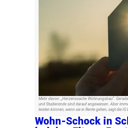
Mehr davon: „Herzenssache Wohnungsbau“. Gerade 
und Studierende sind darauf angewiesen. Aber immer 
leisten können, wenn sie in Rente gehen, sagt die IG
Wohn-Schock in Sch