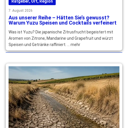
Ratgeber
,
Ort
,
Region
7. August 2026
Aus unserer Reihe – Hätten Sie’s gewusst?
Warum Yuzu Speisen und Cocktails verfeinert
Was ist Yuzu? Die japanische Zitrusfrucht begeistert mit
Aromen von Zitrone, Mandarine und Grapefruit und würzt
Speisen und Getränke raffiniert. … mehr