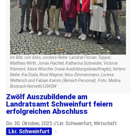
Im Bild, von links, vordere Reihe: Landrat Florian Töpper,
Matthias Wirth, Jonas Hachtel, Katharina Schneider, Victoria
Klement, Alexa Wüscher (neue Ausbildungsbeauftragte), hintere
Reihe: Kai Duda, Noel Wagner, Nico Zimmermann, Lorena
Wetterich und Fabian Kamm (Bereich Personal). Foto: Melina
Bosbach-Nemeth/LRASW
Zwölf Auszubildende am
Landratsamt Schweinfurt feiern
erfolgreichen Abschluss
Do. 30. Oktober, 2025 //
Lkr. Schweinfurt
,
Wirtschaft
Lkr. Schweinfurt
-