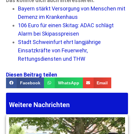
Das könnte dich auch interessieren:
Bayern stärkt Versorgung von Menschen mit
Demenz im Krankenhaus
106 Euro für einen Skitag: ADAC schlägt
Alarm bei Skipasspreisen
Stadt Schweinfurt ehrt langjährige
Einsatzkräfte von Feuerwehr,
Rettungsdiensten und THW
Diesen Beitrag teilen
Facebook
WhatsApp
Email
Weitere Nachrichten