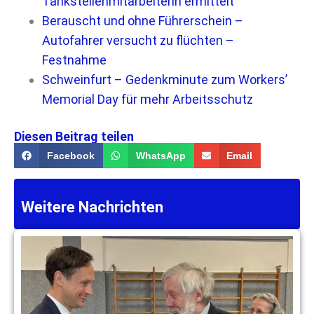
Tankstellenmitarbeiterin ermittelt
Berauscht und ohne Führerschein –
Autofahrer versucht zu flüchten –
Festnahme
Schweinfurt – Gedenkminute zum Workers’
Memorial Day für mehr Arbeitsschutz
Diesen Beitrag teilen
Facebook
WhatsApp
Email
Weitere Nachrichten