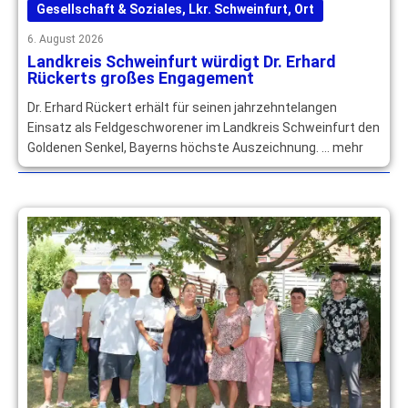
Gesellschaft & Soziales
,
Lkr. Schweinfurt
,
Ort
6. August 2026
Landkreis Schweinfurt würdigt Dr. Erhard
Rückerts großes Engagement
Dr. Erhard Rückert erhält für seinen jahrzehntelangen
Einsatz als Feldgeschworener im Landkreis Schweinfurt den
Goldenen Senkel, Bayerns höchste Auszeichnung. … mehr