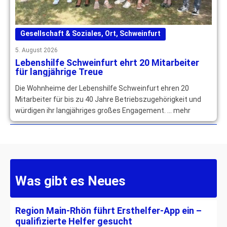
Gesellschaft & Soziales
,
Ort
,
Schweinfurt
5. August 2026
Lebenshilfe Schweinfurt ehrt 20 Mitarbeiter
für langjährige Treue
Die Wohnheime der Lebenshilfe Schweinfurt ehren 20
Mitarbeiter für bis zu 40 Jahre Betriebszugehörigkeit und
würdigen ihr langjähriges großes Engagement. … mehr
Was gibt es Neues
Region Main-Rhön führt Ersthelfer-App ein –
qualifizierte Helfer gesucht