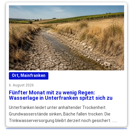
Ort
,
Mainfranken
6. August 2026
Fünfter Monat mit zu wenig Regen:
Wasserlage in Unterfranken spitzt sich zu
Unterfranken leidet unter anhaltender Trockenheit:
Grundwasserstände sinken, Bäche fallen trocken. Die
Trinkwasserversorgung bleibt derzeit noch gesichert. …
mehr