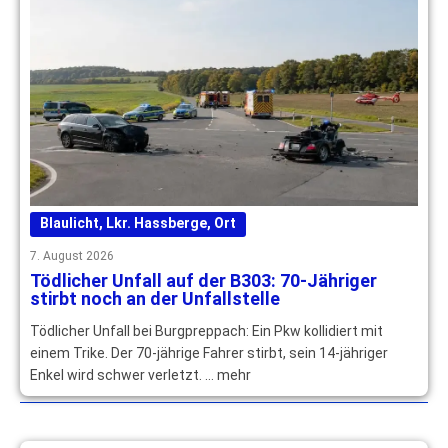
Blaulicht
,
Lkr. Hassberge
,
Ort
7. August 2026
Tödlicher Unfall auf der B303: 70-Jähriger
stirbt noch an der Unfallstelle
Tödlicher Unfall bei Burgpreppach: Ein Pkw kollidiert mit
einem Trike. Der 70-jährige Fahrer stirbt, sein 14-jähriger
Enkel wird schwer verletzt. … mehr