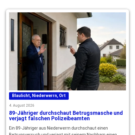
Blaulicht
,
Niederwerrn
,
Ort
4. August 2026
89-Jähriger durchschaut Betrugsmasche und
verjagt falschen Polizeibeamten
Ein 89-Jähriger aus Niederwerrn durchschaut einen
Betrugsversuch und verjagt mit seinem Nachbarn einen