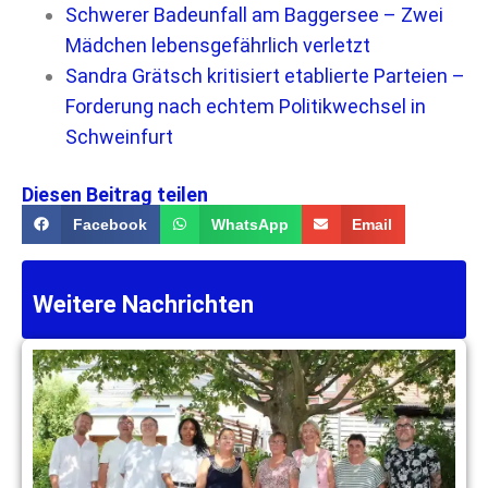
Schwerer Badeunfall am Baggersee – Zwei
Mädchen lebensgefährlich verletzt
Sandra Grätsch kritisiert etablierte Parteien –
Forderung nach echtem Politikwechsel in
Schweinfurt
Diesen Beitrag teilen
Facebook
WhatsApp
Email
Weitere Nachrichten